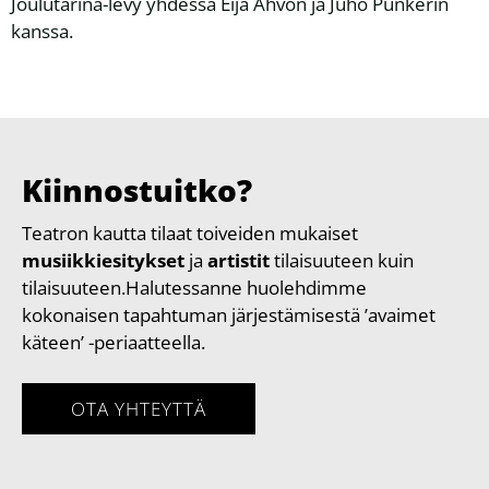
Joulutarina-levy yhdessä Eija Ahvon ja Juho Punkerin
kanssa.
Kiinnostuitko?
Teatron kautta tilaat toiveiden mukaiset
musiikkiesitykset
ja
artistit
tilaisuuteen kuin
tilaisuuteen.Halutessanne huolehdimme
kokonaisen tapahtuman järjestämisestä ’avaimet
käteen’ -periaatteella.
OTA YHTEYTTÄ