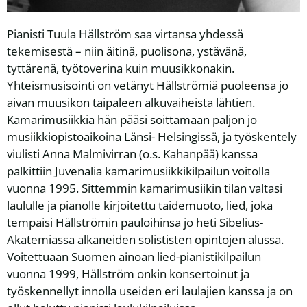
Pianisti Tuula Hällström saa virtansa yhdessä
tekemisestä – niin äitinä, puolisona, ystävänä,
tyttärenä, työtoverina kuin muusikkonakin.
Yhteismusisointi on vetänyt Hällströmiä puoleensa jo
aivan muusikon taipaleen alkuvaiheista lähtien.
Kamarimusiikkia hän pääsi soittamaan paljon jo
musiikkiopistoaikoina Länsi- Helsingissä, ja työskentely
viulisti Anna Malmivirran (o.s. Kahanpää) kanssa
palkittiin Juvenalia kamarimusiikkikilpailun voitolla
vuonna 1995. Sittemmin kamarimusiikin tilan valtasi
laululle ja pianolle kirjoitettu taidemuoto, lied, joka
tempaisi Hällströmin pauloihinsa jo heti Sibelius-
Akatemiassa alkaneiden solististen opintojen alussa.
Voitettuaan Suomen ainoan lied-pianistikilpailun
vuonna 1999, Hällström onkin konsertoinut ja
työskennellyt innolla useiden eri laulajien kanssa ja on