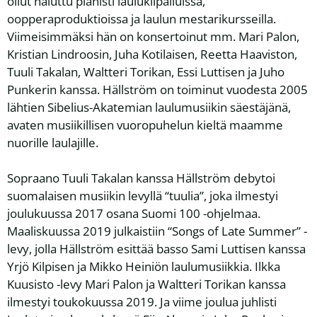
ollut haluttu pianisti laulukilpailuissa,
oopperaproduktioissa ja laulun mestarikursseilla.
Viimeisimmäksi hän on konsertoinut mm. Mari Palon,
Kristian Lindroosin, Juha Kotilaisen, Reetta Haaviston,
Tuuli Takalan, Waltteri Torikan, Essi Luttisen ja Juho
Punkerin kanssa. Hällström on toiminut vuodesta 2005
lähtien Sibelius-Akatemian laulumusiikin säestäjänä,
avaten musiikillisen vuoropuhelun kieltä maamme
nuorille laulajille.
Sopraano Tuuli Takalan kanssa Hällström debytoi
suomalaisen musiikin levyllä “tuulia”, joka ilmestyi
joulukuussa 2017 osana Suomi 100 -ohjelmaa.
Maaliskuussa 2019 julkaistiin “Songs of Late Summer” -
levy, jolla Hällström esittää basso Sami Luttisen kanssa
Yrjö Kilpisen ja Mikko Heiniön laulumusiikkia. Ilkka
Kuusisto -levy Mari Palon ja Waltteri Torikan kanssa
ilmestyi toukokuussa 2019. Ja viime joulua juhlisti